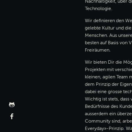
Nachhaltigkeit, über d
Technologie.
Wir definieren den W
gelebte Kultur und die
Menschen. Aus unserer
besten auf Basis von 
Freiräumen.
Wir bieten Dir die Mög
Projekten mit versch
kleinen, agilen Team 
dem Prinzip der Eigen
dabei eine grosse tec
Wichtig ist stets, dass
JOSHMARTIN
Bedürfnisse des Kund
github Profil
ausserdem ein überze
JOSHMARTIN
Community sind, arbe
facebook
Everyday»-Prinzip. Wa
Profil