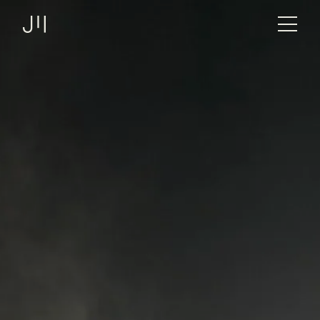
JOSHMARTIN
Link zur Startseite
Angebot
Projekte
Technologien
Über uns
Logbuch
Stellen