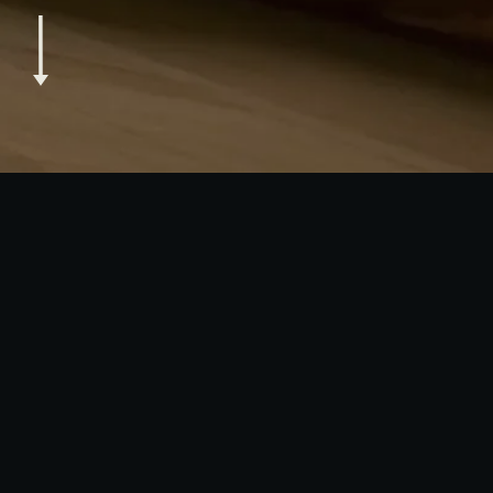
DIGITAL SERVICE – GANZHEITLICH & KOMPETENT
Wünschen Sie sich mehr Effizienz in Ihren internen und
externen Businessprozessen? Suchen Sie einen
kompetenten Partner in der Entwicklung Ihrer
Digitalisierungsstrategie? Haben Sie ein inno­vatives Produkt
entwickelt und möchten dieses nun online zum Kauf
anbieten? Ganz egal, in welchen Branchen Sie sich bewegen
und welchen digitalen Heraus­forderungen sie gegenüber­
stehen – wir helfen Ihnen, sämtlichen Anforde­rungen
gerecht zu werden.